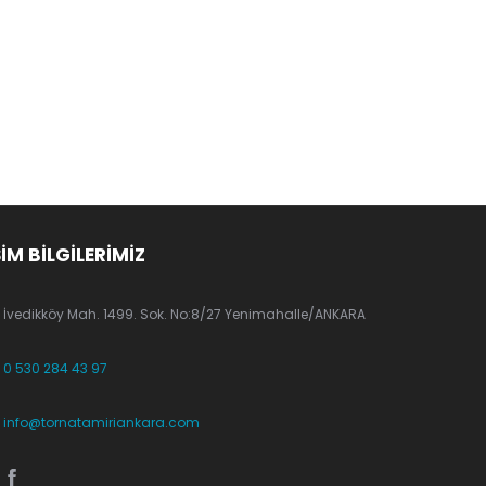
ŞİM BİLGİLERİMİZ
İvedikköy Mah. 1499. Sok. No:8/27 Yenimahalle/ANKARA
0 530 284 43 97
info@tornatamiriankara.com