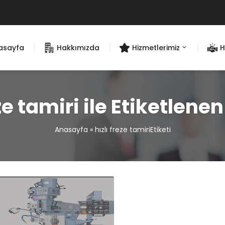
asayfa
Hakkımızda
Hizmetlerimiz
H
eze tamiri ile Etiketlene
Anasayfa
»
hızlı freze tamiriEtiketi